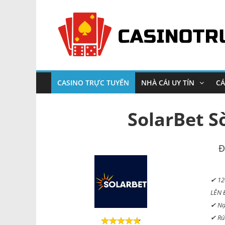
Chuyển
đến
nội
dung
CASINO TRỰC TUYẾN
NHÀ CÁI UY TÍN
CÁ
SolarBet S
Đ
✔ 12
LÊN 
✔ Nạp
✔ Rút