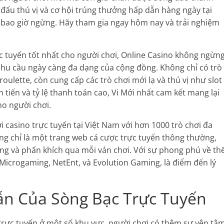
i đấu thú vị và cơ hội trúng thưởng hấp dẫn hàng ngày tại
 bao giờ ngừng. Hãy tham gia ngay hôm nay và trải nghiệm
c tuyến tốt nhất cho người chơi, Online Casino không ngừn
nhu cầu ngày càng đa dạng của cộng đồng. Không chỉ có trò
roulette, còn cung cấp các trò chơi mới lạ và thú vị như slot
 tiến và tỷ lệ thanh toán cao, Vi Mới nhất cam kết mang lại
ho người chơi.
 casino trực tuyến tại Việt Nam với hơn 1000 trò chơi đa
ng chỉ là một trang web cá cược trực tuyến thông thường,
ạng và phấn khích qua mỗi ván chơi. Với sự phong phú về th
 Microgaming, NetEnt, và Evolution Gaming, là điểm đến lý
ẫn Của Sòng Bạc Trực Tuyến
trực tuyến ở một số khu vực, người chơi có thêm sự yên tâ