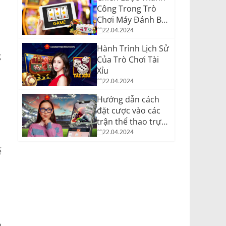
Công Trong Trò
Chơi Máy Đánh Bạc
Trực Tuyến
22.04.2024
Hành Trình Lịch Sử
g
Của Trò Chơi Tài
Xỉu
22.04.2024
Hướng dẫn cách
đặt cược vào các
trận thể thao trực
tuyến
22.04.2024
ể
m