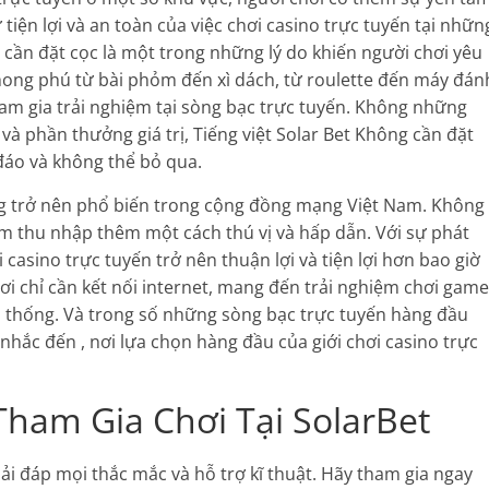
 tiện lợi và an toàn của việc chơi casino trực tuyến tại nhữn
 cần đặt cọc là một trong những lý do khiến người chơi yêu
 phong phú từ bài phỏm đến xì dách, từ roulette đến máy đán
ham gia trải nghiệm tại sòng bạc trực tuyến. Không những
và phần thưởng giá trị, Tiếng việt Solar Bet Không cần đặt
đáo và không thể bỏ qua.
ng trở nên phổ biến trong cộng đồng mạng Việt Nam. Không
 kiếm thu nhập thêm một cách thú vị và hấp dẫn. Với sự phát
 casino trực tuyến trở nên thuận lợi và tiện lợi hơn bao giờ
nơi chỉ cần kết nối internet, mang đến trải nghiệm chơi game
n thống. Và trong số những sòng bạc trực tuyến hàng đầu
hắc đến , nơi lựa chọn hàng đầu của giới chơi casino trực
Tham Gia Chơi Tại SolarBet
ải đáp mọi thắc mắc và hỗ trợ kĩ thuật. Hãy tham gia ngay