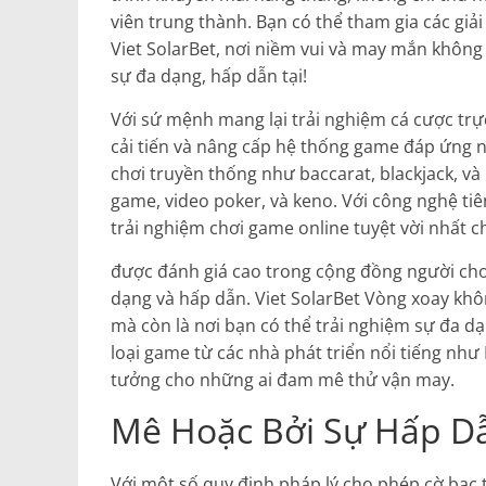
viên trung thành. Bạn có thể tham gia các giả
Viet SolarBet, nơi niềm vui và may mắn không
sự đa dạng, hấp dẫn tại!
Với sứ mệnh mang lại trải nghiệm cá cược trự
cải tiến và nâng cấp hệ thống game đáp ứng 
chơi truyền thống như baccarat, blackjack, và 
game, video poker, và keno. Với công nghệ tiên
trải nghiệm chơi game online tuyệt vời nhất c
được đánh giá cao trong cộng đồng người chơi
dạng và hấp dẫn. Viet SolarBet Vòng xoay khô
mà còn là nơi bạn có thể trải nghiệm sự đa d
loại game từ các nhà phát triển nổi tiếng như
tưởng cho những ai đam mê thử vận may.
Mê Hoặc Bởi Sự Hấp D
Với một số quy định pháp lý cho phép cờ bạc 