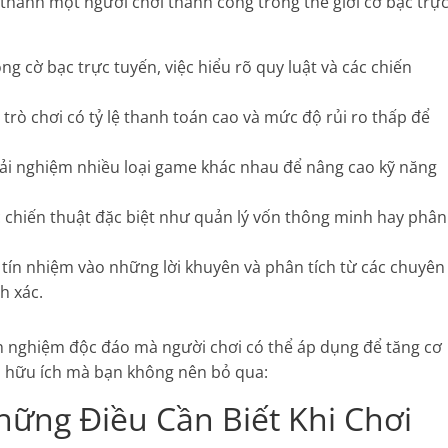
thành một người chơi thành công trong thế giới cờ bạc trự
ng cờ bạc trực tuyến, việc hiểu rõ quy luật và các chiến
rò chơi có tỷ lệ thanh toán cao và mức độ rủi ro thấp để
rải nghiệm nhiều loại game khác nhau để nâng cao kỹ năng
c chiến thuật đặc biệt như quản lý vốn thông minh hay phân
 tín nhiệm vào những lời khuyên và phân tích từ các chuyên
h xác.
inh nghiệm độc đáo mà người chơi có thể áp dụng để tăng cơ
ệm hữu ích mà bạn không nên bỏ qua:
hững Điều Cần Biết Khi Chơi