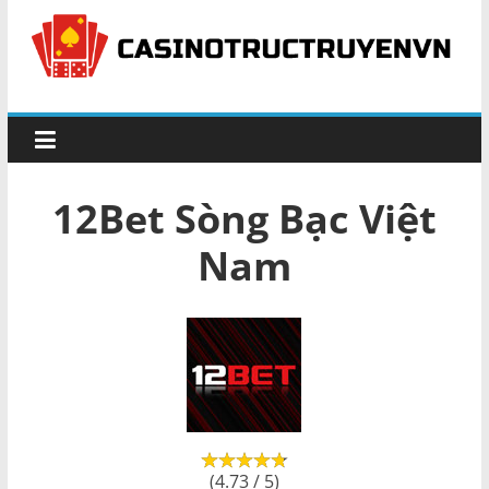
Chuyển
đến
nội
dung
12Bet Sòng Bạc Việt
Nam
(4.73 / 5)