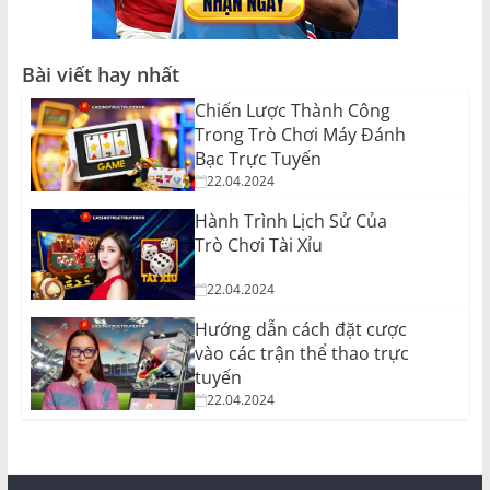
Bài viết hay nhất
Chiến Lược Thành Công
Trong Trò Chơi Máy Đánh
Bạc Trực Tuyến
22.04.2024
Hành Trình Lịch Sử Của
Trò Chơi Tài Xỉu
22.04.2024
Hướng dẫn cách đặt cược
vào các trận thể thao trực
tuyến
22.04.2024