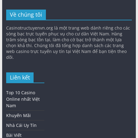
Về chúng tôi
Casinotructuyenvn.org là một trang web dành riêng cho các
sòng bạc trực tuyến phục vụ cho cư dân Việt Nam. Hàng
trăm sòng bạc tồn tại, làm cho cờ bạc trở thành một lựa
chọn khả thi. Chúng tôi đã tổng hợp danh sách các trang
web casino trực tuyến uy tín tại Việt Nam để bạn tiện theo
dõi.
Liên kết
Top 10 Casino
Online nhất Việt
Nam
Khuyến Mãi
Nhà Cái Uy Tín
Bài Viết