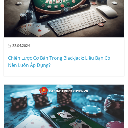
22.04.2024
Chiến Lược Cơ Bản Trong Blackjack: Liệu Bạn Có
Nên Luôn Áp Dụng?