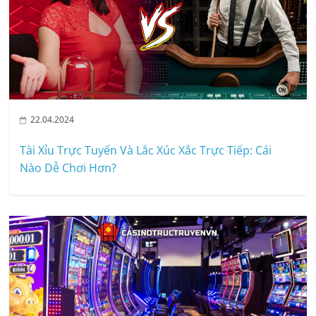
22.04.2024
Tài Xỉu Trực Tuyến Và Lắc Xúc Xắc Trực Tiếp: Cái
Nào Dễ Chơi Hơn?