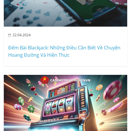
22.04.2024
Đếm Bài Blackjack: Những Điều Cần Biết Về Chuyện
Hoang Đường Và Hiện Thực