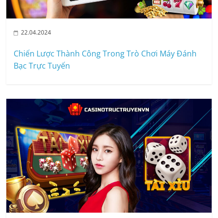
22.04.2024
Chiến Lược Thành Công Trong Trò Chơi Máy Đánh
Bạc Trực Tuyến