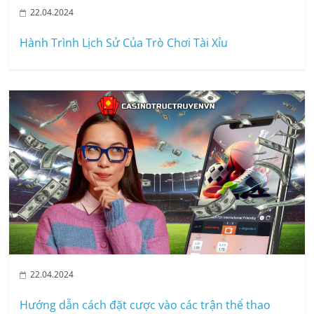
22.04.2024
Hành Trình Lịch Sử Của Trò Chơi Tài Xỉu
22.04.2024
Hướng dẫn cách đặt cược vào các trận thể thao