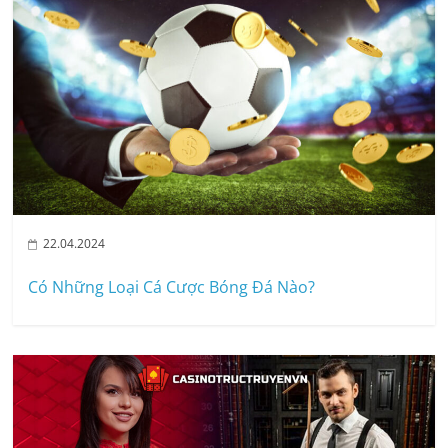
22.04.2024
Có Những Loại Cá Cược Bóng Đá Nào?