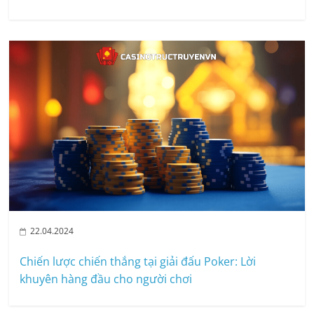
22.04.2024
Chiến lược chiến thắng tại giải đấu Poker: Lời
khuyên hàng đầu cho người chơi