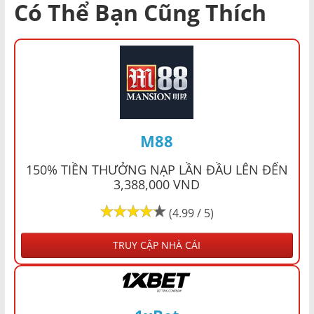
Có Thể Bạn Cũng Thích
M88
150% TIỀN THƯỞNG NẠP LẦN ĐẦU LÊN ĐẾN
3,388,000 VND
(4.99 / 5)
TRUY CẬP NHÀ CÁI