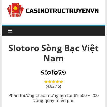
Chuyển
đến
nội
dung
Slotoro Sòng Bạc Việt
Nam
(4.82 / 5)
Phần thưởng chào mừng lên tới $1,500 + 200
vòng quay miễn phí