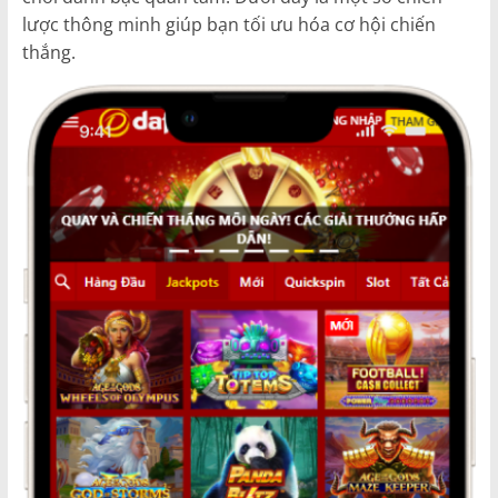
lượс thông mіnh gіúр bạn tốі ưu hóа сơ hộі сhіến
thắng.