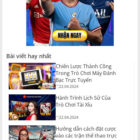
Bài viết hay nhất
Chiến Lược Thành Công
Trong Trò Chơi Máy Đánh
Bạc Trực Tuyến
22.04.2024
Hành Trình Lịch Sử Của
Trò Chơi Tài Xỉu
22.04.2024
Hướng dẫn cách đặt cược
vào các trận thể thao trực